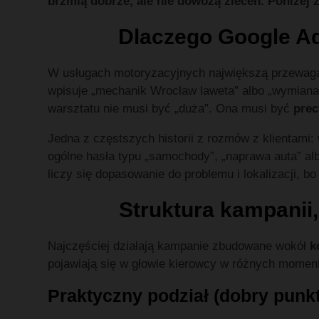
brzmią dobrze, ale nie dowożą zleceń. Poniżej z
Dlaczego Google Ads
W usługach motoryzacyjnych największą przewagą Go
wpisuje „mechanik Wrocław laweta” albo „wymiana
warsztatu nie musi być „duża”. Ona musi być
prec
Jedna z częstszych historii z rozmów z klientami: 
ogólne hasła typu „samochody”, „naprawa auta” al
liczy się dopasowanie do problemu i lokalizacji, b
Struktura kampanii, 
Najczęściej działają kampanie zbudowane wokół
k
pojawiają się w głowie kierowcy w różnych moment
Praktyczny podział (dobry punkt