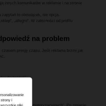
ają innych komunikatów w reklamie i na stronie
a zapytań to obowiązek, nie opcja.
 „sklep”, „allegro”. W zależności od profilu
odpowiedź na problem
 czasem presję czasu. Jeśli reklama brzmi jak
ić.
ści dostępne)”.
”.
ersonalizowanie
ty w CTR.
strony i
leksowych usługach motoryzacyjnych”. Po zmianie
wszystkie pliki