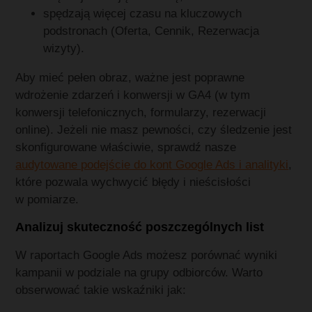
spędzają więcej czasu na kluczowych
podstronach (Oferta, Cennik, Rezerwacja
wizyty).
Aby mieć pełen obraz, ważne jest poprawne
wdrożenie zdarzeń i konwersji w GA4 (w tym
konwersji telefonicznych, formularzy, rezerwacji
online). Jeżeli nie masz pewności, czy śledzenie jest
skonfigurowane właściwie, sprawdź nasze
audytowane podejście do kont Google Ads i analityki
,
które pozwala wychwycić błędy i nieścisłości
w pomiarze.
Analizuj skuteczność poszczególnych list
W raportach Google Ads możesz porównać wyniki
kampanii w podziale na grupy odbiorców. Warto
obserwować takie wskaźniki jak: