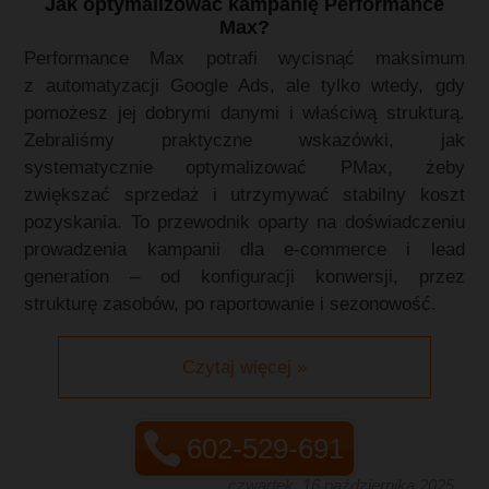
Jak optymalizować kampanię Performance
Max?
Performance Max potrafi wycisnąć maksimum
z automatyzacji Google Ads, ale tylko wtedy, gdy
pomożesz jej dobrymi danymi i właściwą strukturą.
Zebraliśmy praktyczne wskazówki, jak
systematycznie optymalizować PMax, żeby
zwiększać sprzedaż i utrzymywać stabilny koszt
pozyskania. To przewodnik oparty na doświadczeniu
prowadzenia kampanii dla e‑commerce i lead
generation – od konfiguracji konwersji, przez
strukturę zasobów, po raportowanie i sezonowość.
Czytaj więcej »
602-529-691
czwartek, 16 października 2025