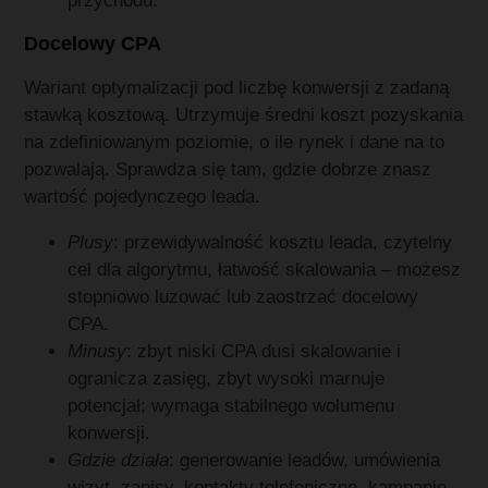
przychodu.
Docelowy CPA
Wariant optymalizacji pod liczbę konwersji z zadaną
stawką kosztową. Utrzymuje średni koszt pozyskania
na zdefiniowanym poziomie, o ile rynek i dane na to
pozwalają. Sprawdza się tam, gdzie dobrze znasz
wartość pojedynczego leada.
Plusy
: przewidywalność kosztu leada, czytelny
cel dla algorytmu, łatwość skalowania – możesz
stopniowo luzować lub zaostrzać docelowy
CPA.
Minusy
: zbyt niski CPA dusi skalowanie i
ogranicza zasięg, zbyt wysoki marnuje
potencjał; wymaga stabilnego wolumenu
konwersji.
Gdzie działa
: generowanie leadów, umówienia
wizyt, zapisy, kontakty telefoniczne, kampanie,