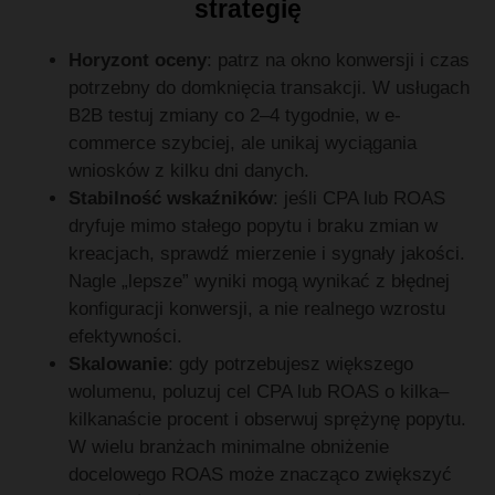
strategię
Horyzont oceny
: patrz na okno konwersji i czas
potrzebny do domknięcia transakcji. W usługach
B2B testuj zmiany co 2–4 tygodnie, w e-
commerce szybciej, ale unikaj wyciągania
wniosków z kilku dni danych.
Stabilność wskaźników
: jeśli CPA lub ROAS
dryfuje mimo stałego popytu i braku zmian w
kreacjach, sprawdź mierzenie i sygnały jakości.
Nagle „lepsze” wyniki mogą wynikać z błędnej
konfiguracji konwersji, a nie realnego wzrostu
efektywności.
Skalowanie
: gdy potrzebujesz większego
wolumenu, poluzuj cel CPA lub ROAS o kilka–
kilkanaście procent i obserwuj sprężynę popytu.
W wielu branżach minimalne obniżenie
docelowego ROAS może znacząco zwiększyć