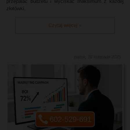
przepalać budżetu i wyciskać maksimum z każdej
złotówki.
Czytaj więcej »
piątek, 28 listopada 2025
602-529-691