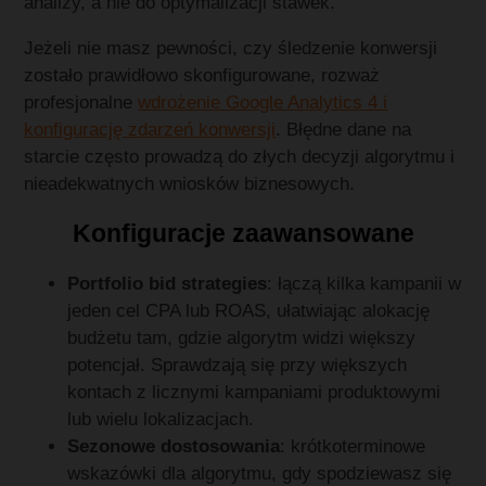
analizy, a nie do optymalizacji stawek.
Jeżeli nie masz pewności, czy śledzenie konwersji
zostało prawidłowo skonfigurowane, rozważ
profesjonalne
wdrożenie Google Analytics 4 i
konfigurację zdarzeń konwersji
. Błędne dane na
starcie często prowadzą do złych decyzji algorytmu i
nieadekwatnych wniosków biznesowych.
Konfiguracje zaawansowane
Portfolio bid strategies
: łączą kilka kampanii w
jeden cel CPA lub ROAS, ułatwiając alokację
budżetu tam, gdzie algorytm widzi większy
potencjał. Sprawdzają się przy większych
kontach z licznymi kampaniami produktowymi
lub wielu lokalizacjach.
Sezonowe dostosowania
: krótkoterminowe
wskazówki dla algorytmu, gdy spodziewasz się