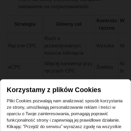
nastawione na rozpoznawalność.
Kontrola
Wym
Strategia
Główny cel
ręczna
d
Ruch o
Ręczne CPC
przewidywalnym
Wysoka
Nisk
koszcie kliknięcia
Więcej konwersji przy
Nisk
eCPC
Średnia
ręcznym CPC
śred
Maks.
Ruch
Niska
Nisk
kliknięcia
Korzystamy z plików Cookies
Maks.
Pliki Cookies pozwalają nam analizować sposób korzystania
Liczba konwersji
Niska
Śred
konwersje
ze strony, umożliwiają personalizowanie reklam i treści w
oparciu o Twoje zainteresowania, pomagają poprawić
Śred
funkcjonalność strony i zapewniają jej prawidłowe działanie.
Maks. wartość
Suma wartości
Niska
wyso
Klikając "Przejdź do serwisu" wyrażasz zgodę na wszystkie